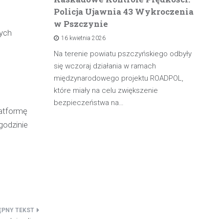
Policja Ujawnia 43 Wykroczenia
n
w Pszczynie
po
łych
16 kwietnia 2026
rowadzącą
olicji z
Na terenie powiatu pszczyńskiego odbyły
W 
będąc poza
się wczoraj działania w ramach
pa
międzynarodowego projektu ROADPOL,
ma
które miały na celu zwiększenie
oś
bezpieczeństwa na…
latformę
godzinie