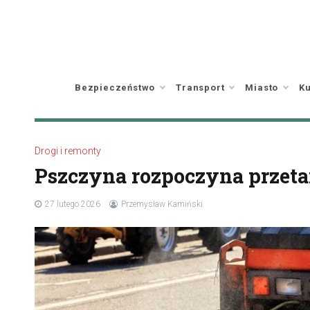
Skip
to
content
Bezpieczeństwo
Transport
Miasto
Ku
Drogi i remonty
Pszczyna rozpoczyna przeta
27 lutego 2026
Przemysław Kamiński