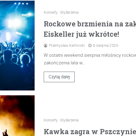
Koncerty
Wydarzenia
Rockowe brzmienia na zak
Eiskeller już wkrótce!
Przemysław Kamiński
6 sierpnia 2026
W ostatni weekend sierpnia miłośnicy rocko
zakończenia lata w…
Czytaj dalej
Koncerty
Wydarzenia
Kawka zagra w Pszczynie 7