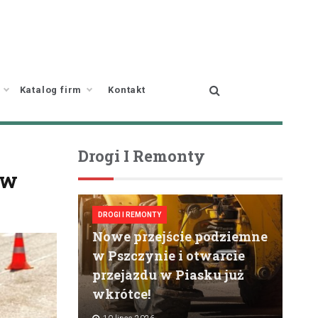
Katalog firm
Kontakt
Drogi I Remonty
ów
DROGI I REMONTY
Nowe przejście podziemne
w Pszczynie i otwarcie
przejazdu w Piasku już
wkrótce!