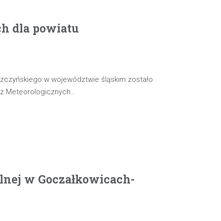
ch dla powiatu
szczyńskiego w województwie śląskim zostało
oz Meteorologicznych…
olnej w Goczałkowicach-