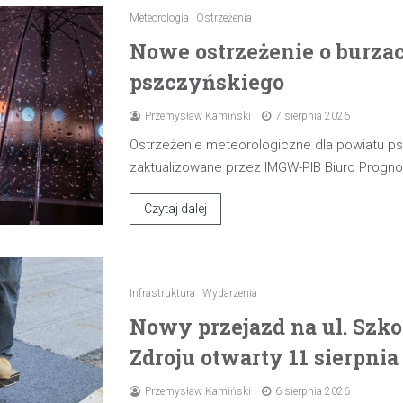
Meteorologia
Ostrzeżenia
Nowe ostrzeżenie o burza
pszczyńskiego
Przemysław Kamiński
7 sierpnia 2026
Ostrzeżenie meteorologiczne dla powiatu p
zaktualizowane przez IMGW-PIB Biuro Progn
Czytaj dalej
Infrastruktura
Wydarzenia
Nowy przejazd na ul. Szk
Zdroju otwarty 11 sierpnia
Przemysław Kamiński
6 sierpnia 2026