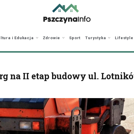
pszczynainfo.pl
Twoje źródło
informacji o Pszczynie
ltura i Edukacja
Zdrowie
Sport
Turystyka
Lifestyle
rg na II etap budowy ul. Lotnik