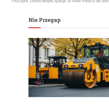
Pszczyna: Żłobek Miejski zyskuje 24 nowe miejsca dla dzie
wpisu
Nie Przegap