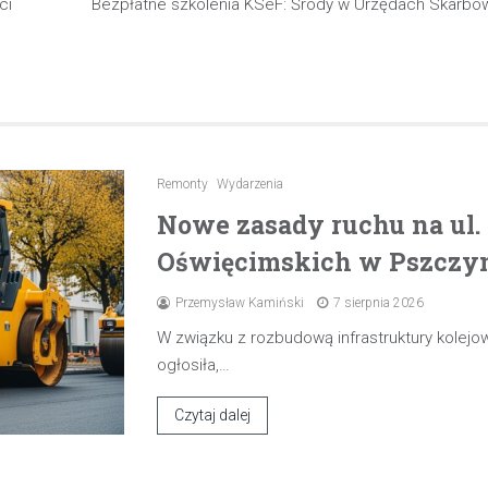
ci
Bezpłatne szkolenia KSeF: Środy w Urzędach Skarbow
Remonty
Wydarzenia
Nowe zasady ruchu na ul
Oświęcimskich w Pszczyni
Przemysław Kamiński
7 sierpnia 2026
W związku z rozbudową infrastruktury kolejow
ogłosiła,…
Czytaj dalej