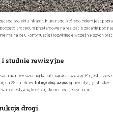
ącego projektu infrastrukturalnego, którego celem jest popr
oczęto procedurę przetargową na realizację zadania pod n
anie ma na celu kontynuację i rozwinięcie wcześniejszych pra
 i studnie rewizyjne
onanie nowoczesnej kanalizacji deszczowej. Projekt przewi
się na 280 metrów.
Integralną częścią
inwestycji jest także
pewnić efektywną kontrolę i konserwację systemu.
Kronika policyjna
rukcja drogi
Policjant poza służbą z