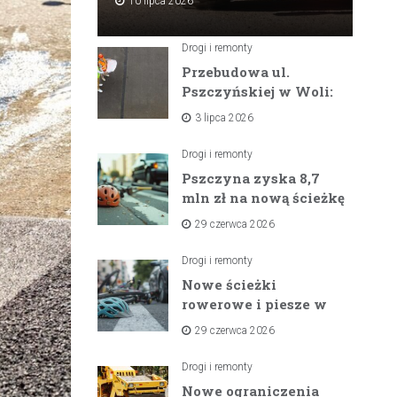
10 lipca 2026
Drogi i remonty
Przebudowa ul.
Pszczyńskiej w Woli:
Wielka inwestycja
3 lipca 2026
drogowa na
horyzoncie
Drogi i remonty
Pszczyna zyska 8,7
mln zł na nową ścieżkę
rowerową między
29 czerwca 2026
zaporami
Drogi i remonty
Nowe ścieżki
rowerowe i piesze w
gminach Suszec i
29 czerwca 2026
Pawłowice dzięki
unijnemu wsparciu
Drogi i remonty
Nowe ograniczenia