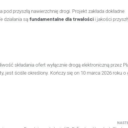
pijanego kierowcę
 pod przyszłą nawierzchnię drogi. Projekt zakłada dokładne
31 marca 2026
e działania są
fundamentalne dla trwałości
i jakości przysz
W trakcie podróży drogą S1 p
w kierunku Woli, funkcjonariusz p
bielskiej jednostki prewencji, 
służbą, zauważył pojazd…
ość składania ofert wyłącznie drogą elektroniczną przez P
, jest ściśle określony. Kończy się on 10 marca 2026 roku o 