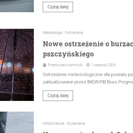
Czytaj dalej
Meteorologia
Ostrzeżenia
Nowe ostrzeżenie o burza
pszczyńskiego
Przemysław Kamiński
7 sierpnia 2026
Ostrzeżenie meteorologiczne dla powiatu p
zaktualizowane przez IMGW-PIB Biuro Progn
Czytaj dalej
Infrastruktura
Wydarzenia