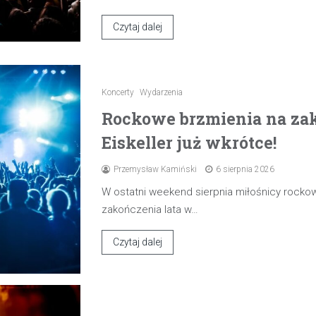
Czytaj dalej
Koncerty
Wydarzenia
Rockowe brzmienia na zak
Eiskeller już wkrótce!
Przemysław Kamiński
6 sierpnia 2026
W ostatni weekend sierpnia miłośnicy rocko
zakończenia lata w…
Czytaj dalej