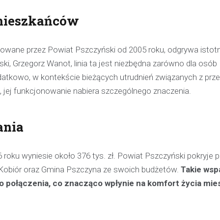
pijanego kierowcę
 mieszkańców
31 marca 2026
W trakcie podróży drogą S1 p
wane przez Powiat Pszczyński od 2005 roku, odgrywa istotną
w kierunku Woli, funkcjonariusz p
ki, Grzegorz Wanot, linia ta jest niezbędna zarówno dla osób
bielskiej jednostki prewencji, 
 Dodatkowo, w kontekście bieżących utrudnień związanych z pr
służbą, zauważył pojazd…
ej, jej funkcjonowanie nabiera szczególnego znaczenia.
ania
6 roku wyniesie około 376 tys. zł. Powiat Pszczyński pokryje
na Kobiór oraz Gmina Pszczyna ze swoich budżetów.
Takie wsp
 połączenia, co znacząco wpłynie na komfort życia mi