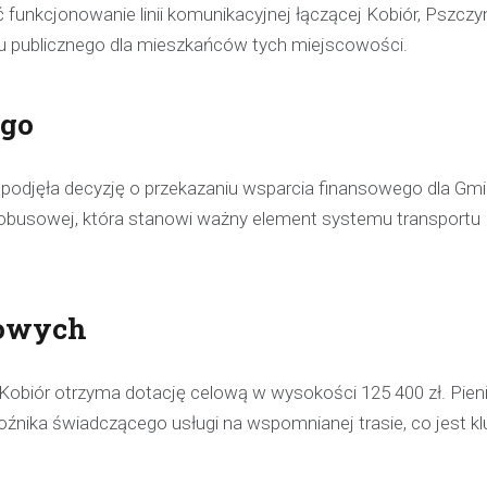
nkcjonowanie linii komunikacyjnej łączącej Kobiór, Pszczyn
tu publicznego dla mieszkańców tych miejscowości.
ego
podjęła decyzję o przekazaniu wsparcia finansowego dla Gmi
utobusowej, która stanowi ważny element systemu transportu
sowych
obiór otrzyma dotację celową w wysokości 125 400 zł. Pien
źnika świadczącego usługi na wspomnianej trasie, co jest k
Kronika policyjna
Policjant poza służbą z