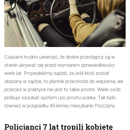
Czasami trudno uwierzyć, że drobni przestępcy są w
stanie ukrywać się przed wymiarem sprawiedliwości
wiele lat. Przywykliśmy sądzić, że jeśli ktoś został
skazany w sądzie, to płynnie przechodzi do więzienia, ale
przecież w praktyce nie jest to takie proste. Wiele osób
próbuje oszukać system i po prostu ucieka. Tak było
również w przypadku 43-letniej mieszkanki Pszczyny.
Policjanci 7 lat tropili kobietę