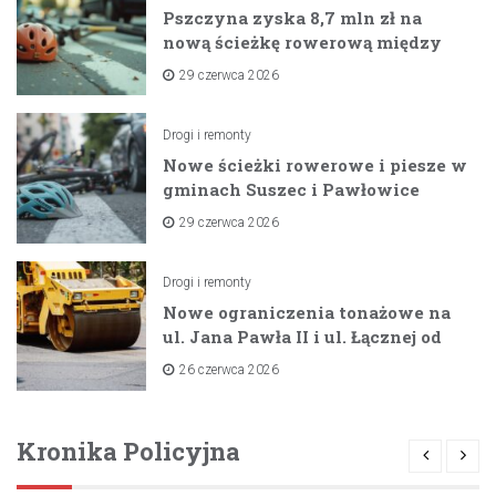
Pszczyna zyska 8,7 mln zł na
nową ścieżkę rowerową między
zaporami
29 czerwca 2026
Drogi i remonty
Nowe ścieżki rowerowe i piesze w
gminach Suszec i Pawłowice
dzięki unijnemu wsparciu
29 czerwca 2026
Drogi i remonty
Nowe ograniczenia tonażowe na
ul. Jana Pawła II i ul. Łącznej od
lipca 2026 roku
26 czerwca 2026
Kronika Policyjna