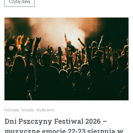
Czytaj dalej
Festiwale
Muzyka
Wydarzenia
Dni Pszczyny Festiwal 2026 –
muzyczne emocje 22-23 sierpnia w