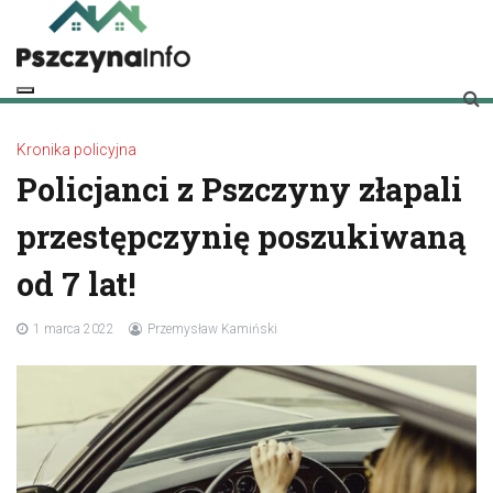
Skip
to
content
pszczynainfo.pl
Twoje źródło informacji o Pszczynie
Kronika policyjna
Policjanci z Pszczyny złapali
przestępczynię poszukiwaną
od 7 lat!
1 marca 2022
Przemysław Kamiński