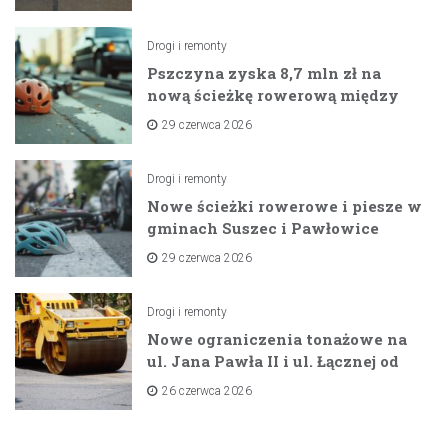
Drogi i remonty
Pszczyna zyska 8,7 mln zł na
nową ścieżkę rowerową między
zaporami
29 czerwca 2026
Drogi i remonty
Nowe ścieżki rowerowe i piesze w
gminach Suszec i Pawłowice
dzięki unijnemu wsparciu
29 czerwca 2026
Drogi i remonty
Nowe ograniczenia tonażowe na
ul. Jana Pawła II i ul. Łącznej od
lipca 2026 roku
26 czerwca 2026