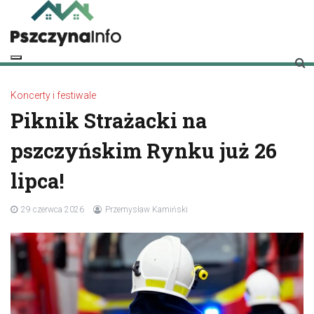
Skip
to
content
pszczynainfo.pl
Twoje źródło informacji o Pszczynie
Koncerty i festiwale
Piknik Strażacki na
pszczyńskim Rynku już 26
lipca!
29 czerwca 2026
Przemysław Kamiński