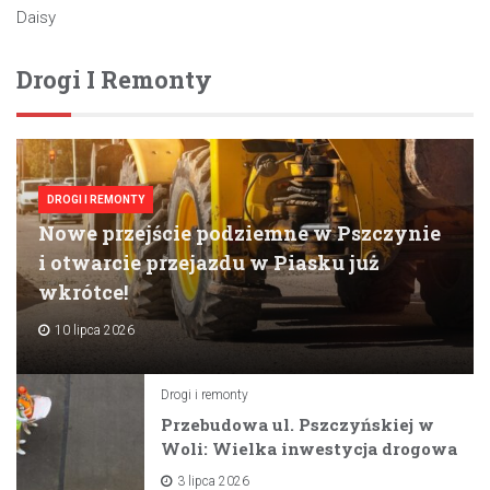
Daisy
Drogi I Remonty
DROGI I REMONTY
Nowe przejście podziemne w Pszczynie
i otwarcie przejazdu w Piasku już
wkrótce!
10 lipca 2026
Drogi i remonty
Przebudowa ul. Pszczyńskiej w
Woli: Wielka inwestycja drogowa
na horyzoncie
3 lipca 2026