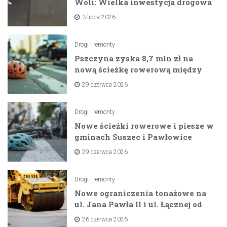
Woli: Wielka inwestycja drogowa
na horyzoncie
3 lipca 2026
Drogi i remonty
Pszczyna zyska 8,7 mln zł na
nową ścieżkę rowerową między
zaporami
29 czerwca 2026
Drogi i remonty
Nowe ścieżki rowerowe i piesze w
gminach Suszec i Pawłowice
dzięki unijnemu wsparciu
29 czerwca 2026
Drogi i remonty
Nowe ograniczenia tonażowe na
ul. Jana Pawła II i ul. Łącznej od
lipca 2026 roku
26 czerwca 2026