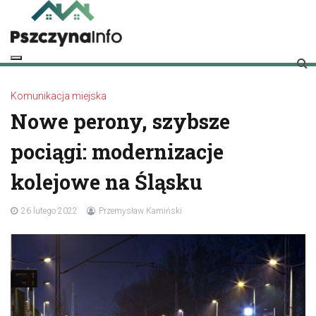
Skip
to
content
pszczynainfo.pl
Twoje źródło informacji o Pszczynie
Komunikacja miejska
Nowe perony, szybsze
pociągi: modernizacje
kolejowe na Śląsku
26 lutego 2022
Przemysław Kamiński