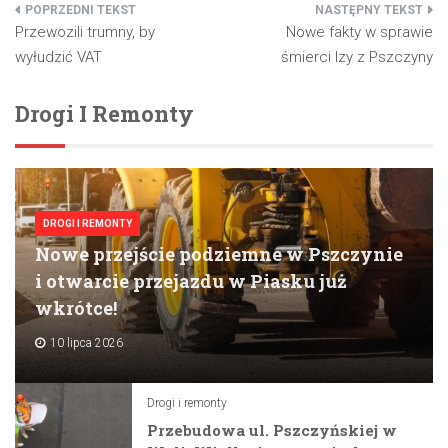
Nawigacja
Przewozili trumny, by
Nowe fakty w sprawie
wpisu
wyłudzić VAT
śmierci Izy z Pszczyny
Drogi I Remonty
DROGI I REMONTY
Nowe przejście podziemne w Pszczynie
i otwarcie przejazdu w Piasku już
wkrótce!
10 lipca 2026
Drogi i remonty
Przebudowa ul. Pszczyńskiej w