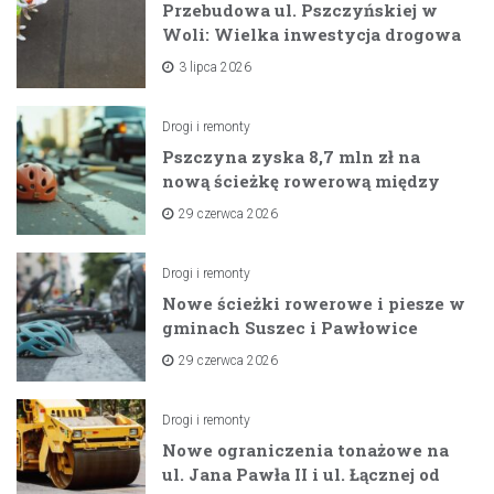
Przebudowa ul. Pszczyńskiej w
Woli: Wielka inwestycja drogowa
na horyzoncie
3 lipca 2026
Drogi i remonty
Pszczyna zyska 8,7 mln zł na
nową ścieżkę rowerową między
zaporami
29 czerwca 2026
Drogi i remonty
Nowe ścieżki rowerowe i piesze w
gminach Suszec i Pawłowice
dzięki unijnemu wsparciu
29 czerwca 2026
Drogi i remonty
Nowe ograniczenia tonażowe na
ul. Jana Pawła II i ul. Łącznej od