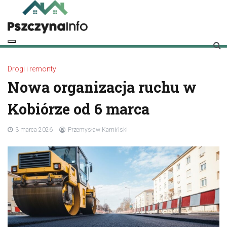
Skip
to
content
pszczynainfo.pl
Twoje źródło informacji o Pszczynie
Drogi i remonty
Nowa organizacja ruchu w
Kobiórze od 6 marca
3 marca 2026
Przemysław Kamiński