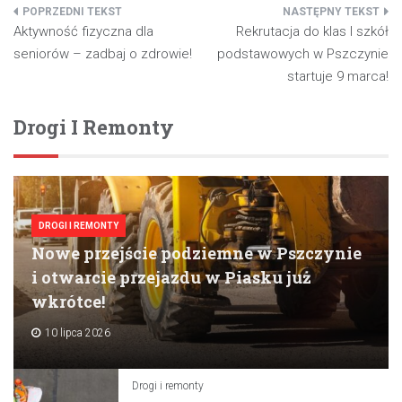
Nawigacja
Aktywność fizyczna dla
Rekrutacja do klas I szkół
wpisu
seniorów – zadbaj o zdrowie!
podstawowych w Pszczynie
startuje 9 marca!
Drogi I Remonty
DROGI I REMONTY
Nowe przejście podziemne w Pszczynie
i otwarcie przejazdu w Piasku już
wkrótce!
10 lipca 2026
Drogi i remonty