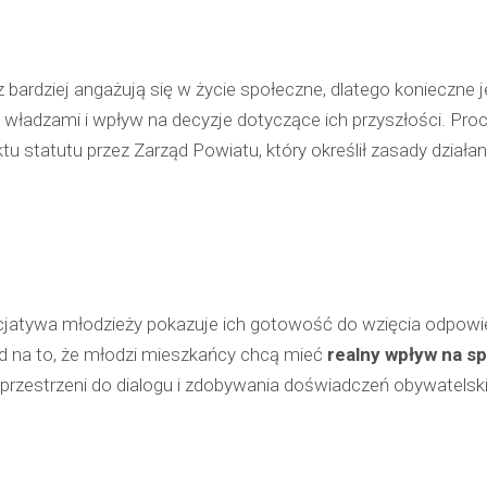
pijanego kierowcę
31 marca 2026
 bardziej angażują się w życie społeczne, dlatego konieczne j
W trakcie podróży drogą S1 p
władzami i wpływ na decyzje dotyczące ich przyszłości. Pro
w kierunku Woli, funkcjonariusz p
bielskiej jednostki prewencji, 
u statutu przez Zarząd Powiatu, który określił zasady działan
służbą, zauważył pojazd…
inicjatywa młodzieży pokazuje ich gotowość do wzięcia odpowi
d na to, że młodzi mieszkańcy chcą mieć
realny wpływ na s
przestrzeni do dialogu i zdobywania doświadczeń obywatelski