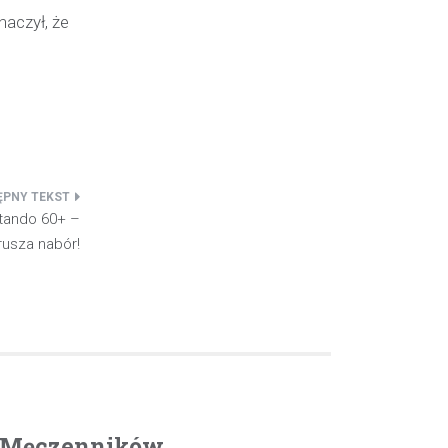
naczył, że
tando 60+ –
rusza nabór!
. Męczenników