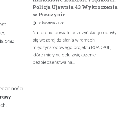
Policja Ujawnia 43 Wykroczenia
n
w Pszczynie
po
16 kwietnia 2026
est
rowadzącą
ces
olicji z
Na terenie powiatu pszczyńskiego odbyły
W 
będąc poza
się wczoraj działania w ramach
pa
ia oraz
międzynarodowego projektu ROADPOL,
ma
które miały na celu zwiększenie
oś
bezpieczeństwa na…
edzialności
prawy
ch.