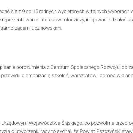
dać się z 9 do 15 radnych wybieranych w tajnych wyborach 
reprezentowanie interesów młodzieży, inicjowanie działań s
z samorządami uczniowskimi.
pisanie porozumienia z Centrum Społecznego Rozwoju, co z
a przewiduje organizację szkoleń, warsztatów i pomoc w plan
iku Urzędowym Województwa Śląskiego, co pozwoli na przepr
ja o utworzeniu rady to sygnał, że Powiat Pszczyński staw