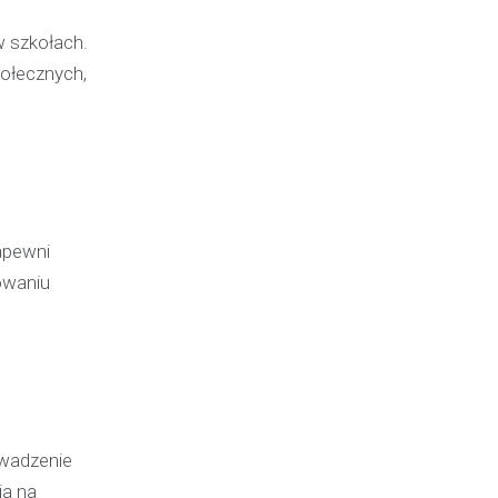
w szkołach.
połecznych,
apewni
owaniu
owadzenie
ia na