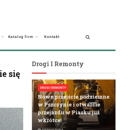
Katalog firm
Kontakt
Drogi I Remonty
e się
DROGI I REMONTY
Nowe przejście podziemne
w Pszczynie i otwarcie
przejazdu w Piasku już
wkrótce!