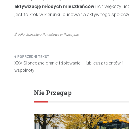
aktywizację młodych mieszkańców
i ich większy ud
jest to krok w kierunku budowania aktywnego społec
Źródło: Starostwo Powiatowe w Pszczynie
Nawigacja
XXV Słoneczne granie i śpiewanie – jubileusz talentów i
wpisu
wspólnoty
Nie Przegap