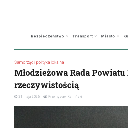
Skip
to
content
Bezpieczeństwo
Transport
Miasto
Ku
Samorząd i polityka lokalna
Młodzieżowa Rada Powiatu P
rzeczywistością
21 maja 2026
Przemysław Kamiński