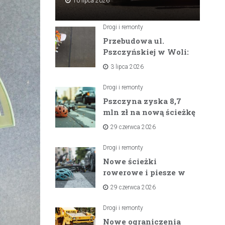
10 lipca 2026
Drogi i remonty
Przebudowa ul.
Pszczyńskiej w Woli:
Wielka inwestycja
3 lipca 2026
drogowa na
horyzoncie
Drogi i remonty
Pszczyna zyska 8,7
mln zł na nową ścieżkę
rowerową między
29 czerwca 2026
zaporami
Drogi i remonty
Nowe ścieżki
rowerowe i piesze w
gminach Suszec i
29 czerwca 2026
Pawłowice dzięki
unijnemu wsparciu
Drogi i remonty
Nowe ograniczenia