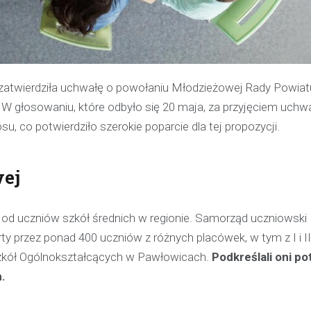
atwierdziła uchwałę o powołaniu Młodzieżowej Rady Powiat
 W głosowaniu, które odbyło się 20 maja, za przyjęciem uchw
u, co potwierdziło szerokie poparcie dla tej propozycji.
wej
d uczniów szkół średnich w regionie. Samorząd uczniowski
y przez ponad 400 uczniów z różnych placówek, w tym z I i I
Szkół Ogólnokształcących w Pawłowicach.
Podkreślali oni p
.
Kronika policyjna
Policjant poza służbą z