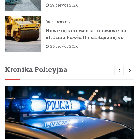
dzięki unijnemu wsparciu
29 czerwca 2026
Drogi i remonty
Nowe ograniczenia tonażowe na
ul. Jana Pawła II i ul. Łącznej od
lipca 2026 roku
26 czerwca 2026
Kronika Policyjna