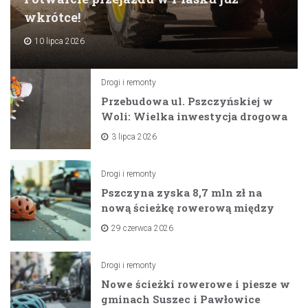
wkrótce!
10 lipca 2026
Drogi i remonty
Przebudowa ul. Pszczyńskiej w
Woli: Wielka inwestycja drogowa
na horyzoncie
3 lipca 2026
Drogi i remonty
Pszczyna zyska 8,7 mln zł na
nową ścieżkę rowerową między
zaporami
29 czerwca 2026
Drogi i remonty
Nowe ścieżki rowerowe i piesze w
gminach Suszec i Pawłowice