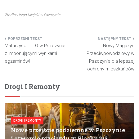
Źródło: Urząd Miejski w Pszczynie
Nawigacja
Maturzyści III LO w Pszczynie
Nowy Magazyn
wpisu
z imponującymi wynikami
Przeciwpowodziowy w
egzaminów!
Pszczynie dla lepszej
ochrony mieszkańców
Drogi I Remonty
DROGI I REMONTY
Nowe przejście podziemne w Pszczynie
i otwarcie przejazdu w Piasku już