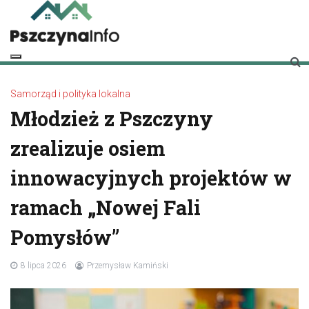
Skip
to
content
pszczynainfo.pl
Twoje źródło informacji o Pszczynie
Samorząd i polityka lokalna
Młodzież z Pszczyny
zrealizuje osiem
innowacyjnych projektów w
ramach „Nowej Fali
Pomysłów”
8 lipca 2026
Przemysław Kamiński