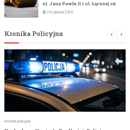
ul. Jana Pawła II i ul. Łącznej od
lipca 2026 roku
26 czerwca 2026
Kronika Policyjna
Kronika policyjna