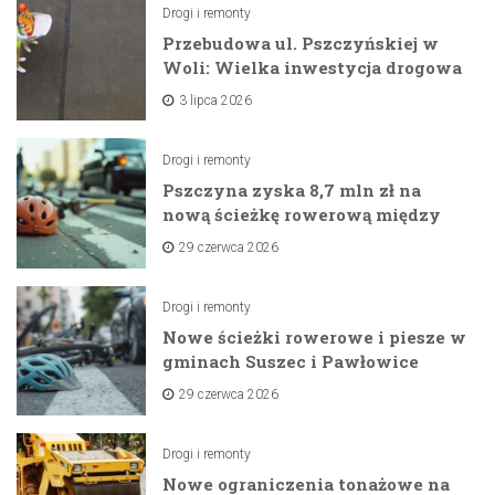
Drogi i remonty
Przebudowa ul. Pszczyńskiej w
Woli: Wielka inwestycja drogowa
na horyzoncie
3 lipca 2026
Drogi i remonty
Pszczyna zyska 8,7 mln zł na
nową ścieżkę rowerową między
zaporami
29 czerwca 2026
Drogi i remonty
Nowe ścieżki rowerowe i piesze w
gminach Suszec i Pawłowice
dzięki unijnemu wsparciu
29 czerwca 2026
Drogi i remonty
Nowe ograniczenia tonażowe na