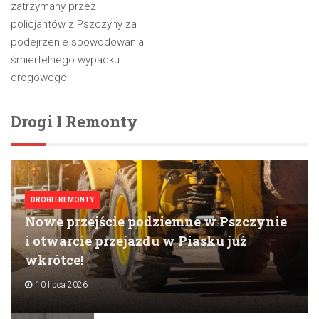
wpisu
zatrzymany przez
policjantów z Pszczyny za
podejrzenie spowodowania
śmiertelnego wypadku
drogowego
Drogi I Remonty
DROGI I REMONTY
Nowe przejście podziemne w Pszczynie
i otwarcie przejazdu w Piasku już
wkrótce!
10 lipca 2026