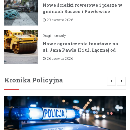
Nowe ścieżki rowerowe i piesze w
gminach Suszec i Pawłowice
dzięki unijnemu wsparciu
29 czerwca 2026
Drogi i remonty
Nowe ograniczenia tonażowe na
ul. Jana Pawła II i ul. Łącznej od
lipca 2026 roku
26 czerwca 2026
Kronika Policyjna