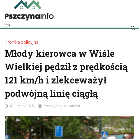
Skip
to
content
pszczynainfo.pl
Twoje źródło informacji o Pszczynie
Kronika policyjna
Młody kierowca w Wiśle
Wielkiej pędził z prędkością
121 km/h i zlekceważył
podwójną linię ciągłą
18 lutego 2025
Przemysław Kamiński