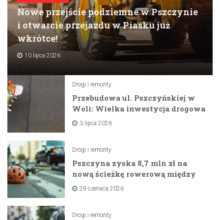
Nowe przejście podziemne w Pszczynie
i otwarcie przejazdu w Piasku już
wkrótce!
10 lipca 2026
Drogi i remonty
Przebudowa ul. Pszczyńskiej w
Woli: Wielka inwestycja drogowa
na horyzoncie
3 lipca 2026
Drogi i remonty
Pszczyna zyska 8,7 mln zł na
nową ścieżkę rowerową między
zaporami
29 czerwca 2026
Drogi i remonty