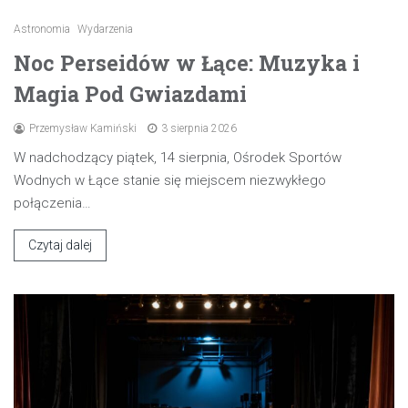
Astronomia
Wydarzenia
Noc Perseidów w Łące: Muzyka i
Magia Pod Gwiazdami
Przemysław Kamiński
3 sierpnia 2026
W nadchodzący piątek, 14 sierpnia, Ośrodek Sportów
Wodnych w Łące stanie się miejscem niezwykłego
połączenia…
Czytaj dalej