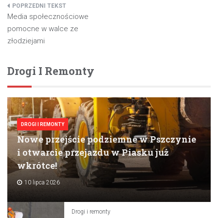
Nawigacja
Media społecznościowe
wpisu
pomocne w walce ze
złodziejami
Drogi I Remonty
DROGI I REMONTY
Nowe przejście podziemne w Pszczynie
i otwarcie przejazdu w Piasku już
wkrótce!
10 lipca 2026
Drogi i remonty