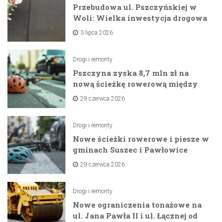
Przebudowa ul. Pszczyńskiej w
Woli: Wielka inwestycja drogowa
na horyzoncie
3 lipca 2026
Drogi i remonty
Pszczyna zyska 8,7 mln zł na
nową ścieżkę rowerową między
zaporami
29 czerwca 2026
Drogi i remonty
Nowe ścieżki rowerowe i piesze w
gminach Suszec i Pawłowice
dzięki unijnemu wsparciu
29 czerwca 2026
Drogi i remonty
Nowe ograniczenia tonażowe na
ul. Jana Pawła II i ul. Łącznej od