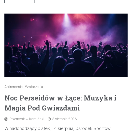
Astronomia
Wydarzenia
Noc Perseidów w Łące: Muzyka i
Magia Pod Gwiazdami
Przemysław Kamiński
3 sierpnia 2026
W nadchodzący piątek, 14 sierpnia, Ośrodek Sportów