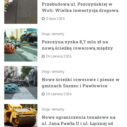
Przebudowa ul. Pszczyńskiej w
Woli: Wielka inwestycja drogowa
na horyzoncie
3 lipca 2026
Drogi i remonty
Pszczyna zyska 8,7 mln zł na
nową ścieżkę rowerową między
zaporami
29 czerwca 2026
Drogi i remonty
Nowe ścieżki rowerowe i piesze w
gminach Suszec i Pawłowice
dzięki unijnemu wsparciu
29 czerwca 2026
Drogi i remonty
Nowe ograniczenia tonażowe na
ul. Jana Pawła II i ul. Łącznej od