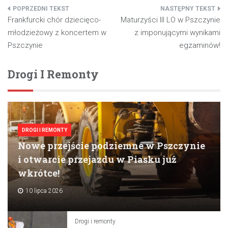
Nawigacja
Frankfurcki chór dziecięco-
Maturzyści III LO w Pszczynie
wpisu
młodzieżowy z koncertem w
z imponującymi wynikami
Pszczynie
egzaminów!
Drogi I Remonty
DROGI I REMONTY
Nowe przejście podziemne w Pszczynie
i otwarcie przejazdu w Piasku już
wkrótce!
10 lipca 2026
Drogi i remonty