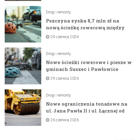
Drogi i remonty
Pszczyna zyska 8,7 mln zł na
nową ścieżkę rowerową między
zaporami
29 czerwca 2026
Drogi i remonty
Nowe ścieżki rowerowe i piesze w
gminach Suszec i Pawłowice
dzięki unijnemu wsparciu
29 czerwca 2026
Drogi i remonty
Nowe ograniczenia tonażowe na
ul. Jana Pawła II i ul. Łącznej od
lipca 2026 roku
26 czerwca 2026