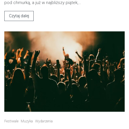
pod chmurką, a już w najbliższy piątek,…
Czytaj dalej
Festiwale
Muzyka
Wydarzenia