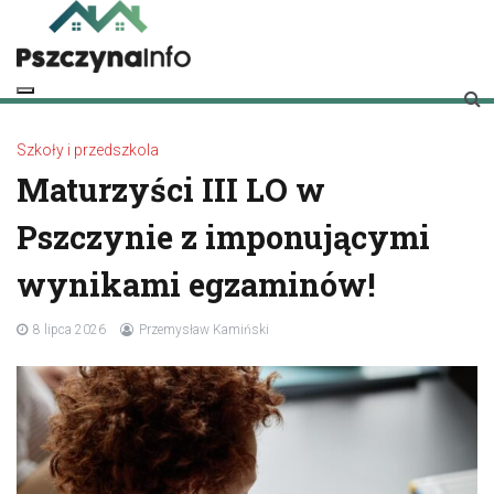
Skip
to
content
pszczynainfo.pl
Twoje źródło informacji o Pszczynie
Szkoły i przedszkola
Maturzyści III LO w
Pszczynie z imponującymi
wynikami egzaminów!
8 lipca 2026
Przemysław Kamiński