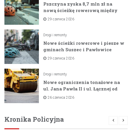
Pszczyna zyska 8,7 mln zł na
nową ścieżkę rowerową między
zaporami
29 czerwca 2026
Drogi i remonty
Nowe ścieżki rowerowe i piesze w
gminach Suszec i Pawłowice
dzięki unijnemu wsparciu
29 czerwca 2026
Drogi i remonty
Nowe ograniczenia tonażowe na
ul. Jana Pawła II i ul. Łącznej od
lipca 2026 roku
26 czerwca 2026
Kronika Policyjna