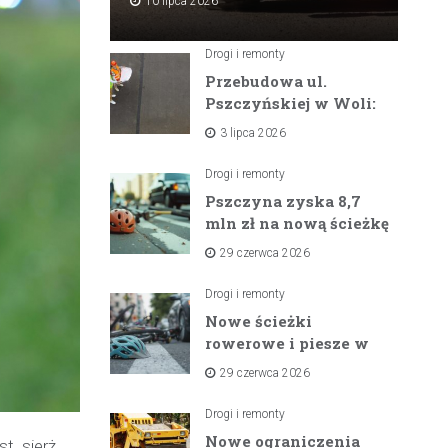
10 lipca 2026
Drogi i remonty
Przebudowa ul.
Pszczyńskiej w Woli:
Wielka inwestycja
3 lipca 2026
drogowa na
horyzoncie
Drogi i remonty
Pszczyna zyska 8,7
mln zł na nową ścieżkę
rowerową między
29 czerwca 2026
zaporami
Drogi i remonty
Nowe ścieżki
rowerowe i piesze w
gminach Suszec i
29 czerwca 2026
Pawłowice dzięki
unijnemu wsparciu
Drogi i remonty
Nowe ograniczenia
t. sierż.