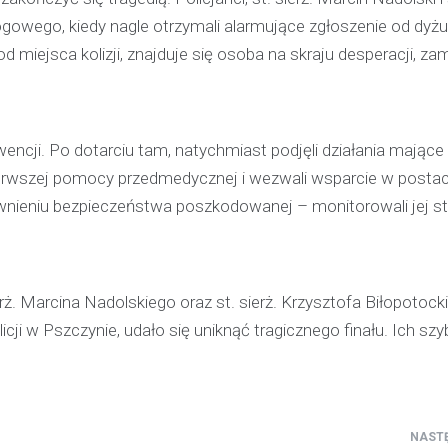
rogowego, kiedy nagle otrzymali alarmujące zgłoszenie od dyż
od miejsca kolizji, znajduje się osoba na skraju desperacji, za
rwencji. Po dotarciu tam, natychmiast podjęli działania mające
ierwszej pomocy przedmedycznej i wezwali wsparcie w postac
wnieniu bezpieczeństwa poszkodowanej – monitorowali jej s
ż. Marcina Nadolskiego oraz st. sierż. Krzysztofa Biłopotock
w Pszczynie, udało się uniknąć tragicznego finału. Ich szyb
Kronika policyjna
Policjant poza służbą z