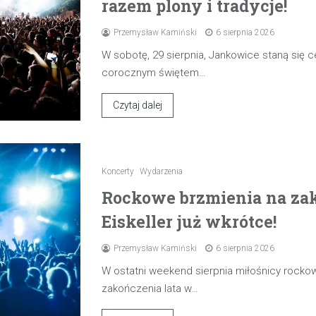
razem plony i tradycje!
Przemysław Kamiński
6 sierpnia 2026
W sobotę, 29 sierpnia, Jankowice staną się
corocznym świętem…
Czytaj dalej
Koncerty
Wydarzenia
Rockowe brzmienia na zak
Eiskeller już wkrótce!
Przemysław Kamiński
6 sierpnia 2026
W ostatni weekend sierpnia miłośnicy rocko
zakończenia lata w…