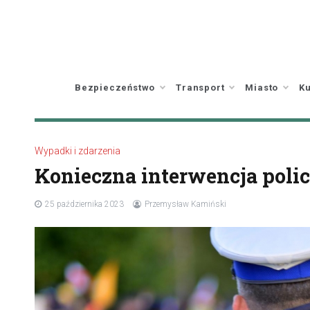
Skip
to
content
Bezpieczeństwo
Transport
Miasto
Ku
Wypadki i zdarzenia
Konieczna interwencja polic
25 października 2023
Przemysław Kamiński