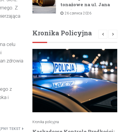
tonażowe na ul. Jana
urnego. Z
Pawła II i ul. Łącznej
26 czerwca 2026
mierzająca
od lipca 2026 roku
Kronika Policyjna
 na celu
i
tan zdrowia
iego z
ka i
Kronika policyjna
Kro
atrzymuje
Kaskadowe Kontrole Prędkości:
K