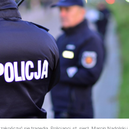
kończyć się tragedią. Policjanci, st. sierż. Marcin Nadolski i s