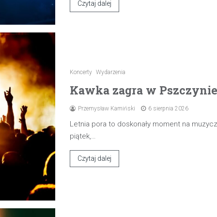
Czytaj dalej
Koncerty
Wydarzenia
Kawka zagra w Pszczynie 7
Przemysław Kamiński
6 sierpnia 2026
Letnia pora to doskonały moment na muzyczn
piątek,…
Czytaj dalej