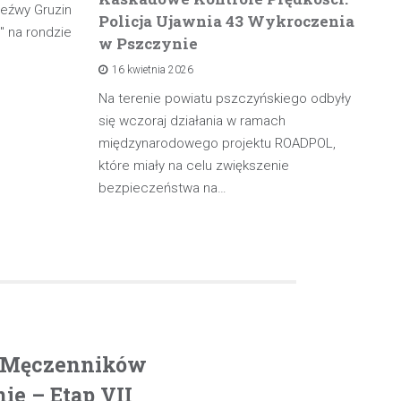
zeźwy Gruzin
Policja Ujawnia 43 Wykroczenia
n
" na rondzie
w Pszczynie
po
16 kwietnia 2026
rowadzącą
olicji z
Na terenie powiatu pszczyńskiego odbyły
W 
będąc poza
się wczoraj działania w ramach
pa
międzynarodowego projektu ROADPOL,
ma
które miały na celu zwiększenie
oś
bezpieczeństwa na…
. Męczenników
e – Etap VII