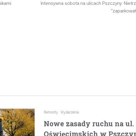
nikami
Intensywna sobota na ulicach Pszczyny: Nietr
pijanego kierowcę
"zaparkował
31 marca 2026
W trakcie podróży drogą S1 p
w kierunku Woli, funkcjonariusz p
bielskiej jednostki prewencji, 
służbą, zauważył pojazd…
Remonty
Wydarzenia
Nowe zasady ruchu na ul
Oświęcimskich w Pszczyni