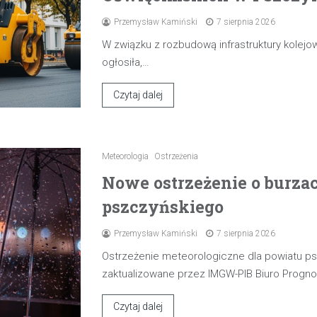
Przemysław Kamiński
7 sierpnia 2026
W związku z rozbudową infrastruktury kolejow
ogłosiła,…
Czytaj dalej
Meteorologia
Ostrzeżenia
Nowe ostrzeżenie o burza
pszczyńskiego
Przemysław Kamiński
7 sierpnia 2026
Ostrzeżenie meteorologiczne dla powiatu p
zaktualizowane przez IMGW-PIB Biuro Progn
Czytaj dalej