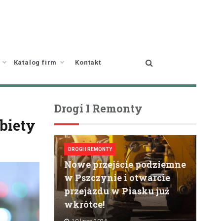
Katalog firm
Kontakt
Drogi I Remonty
biety
DROGI I REMONTY
Nowe przejście podziemne
w Pszczynie i otwarcie
przejazdu w Piasku już
wkrótce!