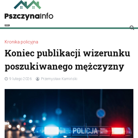
Skip
to
content
pszczynainfo.pl
Twoje źródło informacji o Pszczynie
Kronika policyjna
Koniec publikacji wizerunku
poszukiwanego mężczyzny
9 lutego 2026
Przemysław Kamiński