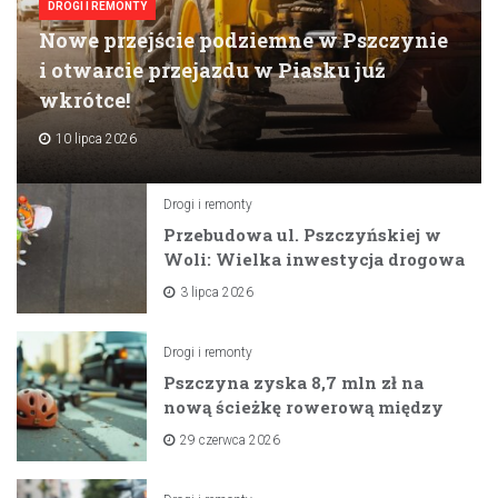
DROGI I REMONTY
Nowe przejście podziemne w Pszczynie
i otwarcie przejazdu w Piasku już
wkrótce!
10 lipca 2026
Drogi i remonty
Przebudowa ul. Pszczyńskiej w
Woli: Wielka inwestycja drogowa
na horyzoncie
3 lipca 2026
Drogi i remonty
Pszczyna zyska 8,7 mln zł na
nową ścieżkę rowerową między
zaporami
29 czerwca 2026