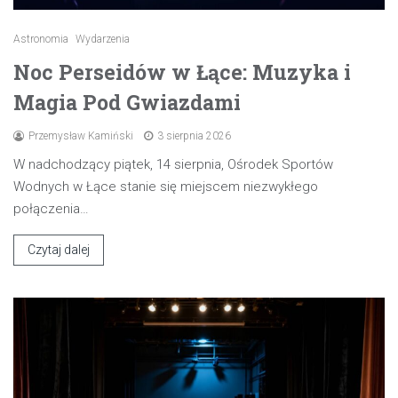
Astronomia
Wydarzenia
Noc Perseidów w Łące: Muzyka i
Magia Pod Gwiazdami
Przemysław Kamiński
3 sierpnia 2026
W nadchodzący piątek, 14 sierpnia, Ośrodek Sportów
Wodnych w Łące stanie się miejscem niezwykłego
połączenia…
Czytaj dalej