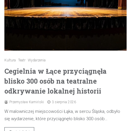
Kultura
Teatr
Wydarzenia
Cegielnia w Łące przyciągnęła
blisko 300 osób na teatralne
odkrywanie lokalnej historii
Przemysław Kamiński
3 sierpnia 2026
W malowniczej miejscowości Łąka, w sercu Śląska, odbyło
się wydarzenie, które przyciągnęło blisko 300 osób…