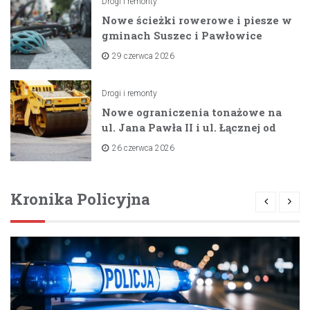
Drogi i remonty
Nowe ścieżki rowerowe i piesze w
gminach Suszec i Pawłowice
dzięki unijnemu wsparciu
29 czerwca 2026
Drogi i remonty
Nowe ograniczenia tonażowe na
ul. Jana Pawła II i ul. Łącznej od
lipca 2026 roku
26 czerwca 2026
Kronika Policyjna