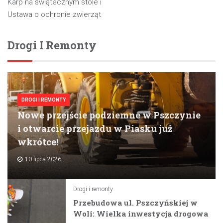
Karp na świątecznym stole i
wpisu
Ustawa o ochronie zwierząt
Drogi I Remonty
DROGI I REMONTY
Nowe przejście podziemne w Pszczynie
i otwarcie przejazdu w Piasku już
wkrótce!
10 lipca 2026
Drogi i remonty
Przebudowa ul. Pszczyńskiej w
Woli: Wielka inwestycja drogowa