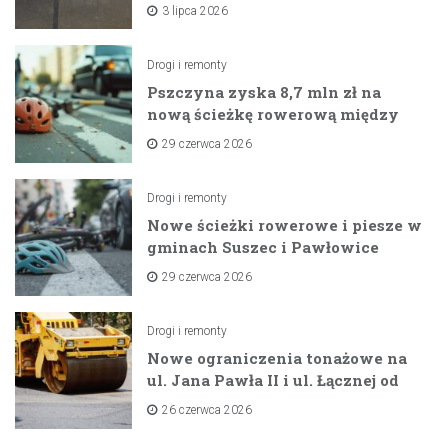
na horyzoncie
3 lipca 2026
Drogi i remonty
Pszczyna zyska 8,7 mln zł na
nową ścieżkę rowerową między
zaporami
29 czerwca 2026
Drogi i remonty
Nowe ścieżki rowerowe i piesze w
gminach Suszec i Pawłowice
dzięki unijnemu wsparciu
29 czerwca 2026
Drogi i remonty
Nowe ograniczenia tonażowe na
ul. Jana Pawła II i ul. Łącznej od
lipca 2026 roku
26 czerwca 2026