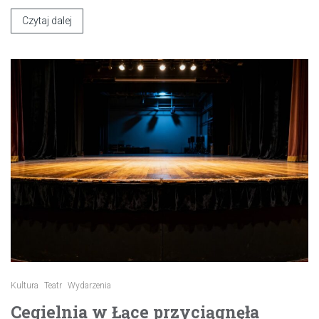
Czytaj dalej
Kultura
Teatr
Wydarzenia
Cegielnia w Łące przyciągnęła