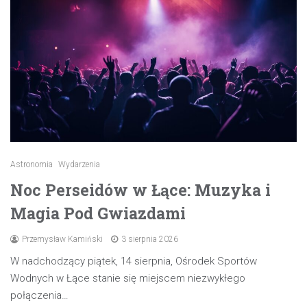
Astronomia
Wydarzenia
Noc Perseidów w Łące: Muzyka i
Magia Pod Gwiazdami
Przemysław Kamiński
3 sierpnia 2026
W nadchodzący piątek, 14 sierpnia, Ośrodek Sportów
Wodnych w Łące stanie się miejscem niezwykłego
połączenia…