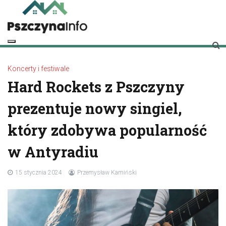
Skip
to
content
pszczynainfo.pl
Twoje źródło informacji o Pszczynie
Koncerty i festiwale
Hard Rockets z Pszczyny
prezentuje nowy singiel,
który zdobywa popularność
w Antyradiu
15 stycznia 2024
Przemysław Kamiński