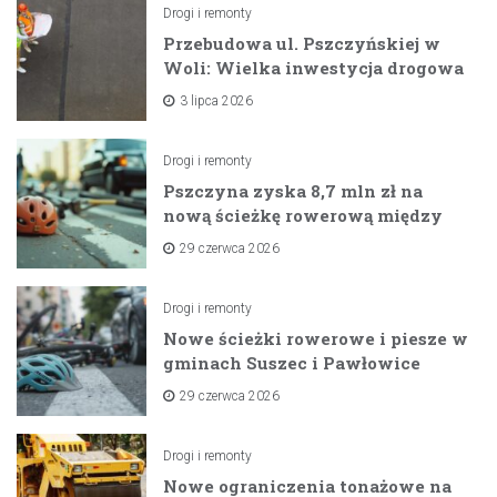
Drogi i remonty
Przebudowa ul. Pszczyńskiej w
Woli: Wielka inwestycja drogowa
na horyzoncie
3 lipca 2026
Drogi i remonty
Pszczyna zyska 8,7 mln zł na
nową ścieżkę rowerową między
zaporami
29 czerwca 2026
Drogi i remonty
Nowe ścieżki rowerowe i piesze w
gminach Suszec i Pawłowice
dzięki unijnemu wsparciu
29 czerwca 2026
Drogi i remonty
Nowe ograniczenia tonażowe na