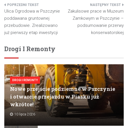
Nawigacja
Ulica Ogrodowa w Pszczynie
Zakulisowe prace w Muzeum
wpisu
poddawana gruntownej
Zamkowym w Pszczynie –
przebudowie. Zrealizowano
podsumowanie przerwy
już pierwszy etap inwestycji
konserwatorskiej
Drogi I Remonty
DROGI I REMONTY
Nowe przejście podziemne w Pszczynie
i otwarcie przejazdu w Piasku już
wkrótce!
10 lipca 2026