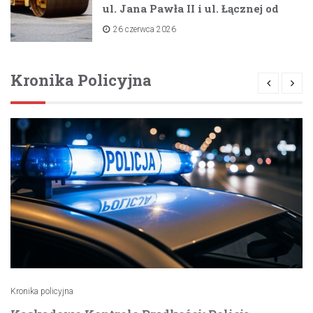
ul. Jana Pawła II i ul. Łącznej od
lipca 2026 roku
26 czerwca 2026
Kronika Policyjna
Kronika policyjna