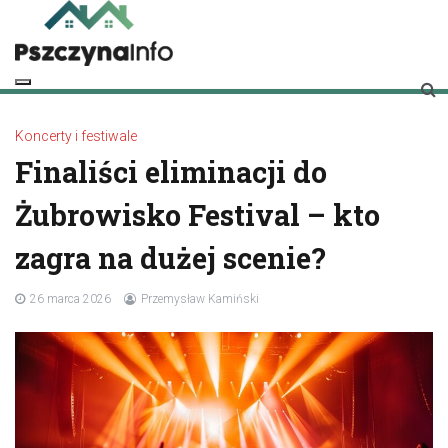
Skip
to
content
pszczynainfo.pl
Twoje źródło informacji o Pszczynie
Koncerty i festiwale
Finaliści eliminacji do
Żubrowisko Festival – kto
zagra na dużej scenie?
26 marca 2026
Przemysław Kamiński