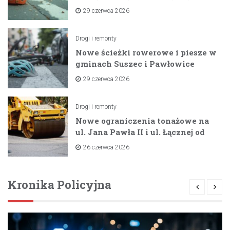
zaporami
29 czerwca 2026
Drogi i remonty
Nowe ścieżki rowerowe i piesze w
gminach Suszec i Pawłowice
dzięki unijnemu wsparciu
29 czerwca 2026
Drogi i remonty
Nowe ograniczenia tonażowe na
ul. Jana Pawła II i ul. Łącznej od
lipca 2026 roku
26 czerwca 2026
Kronika Policyjna