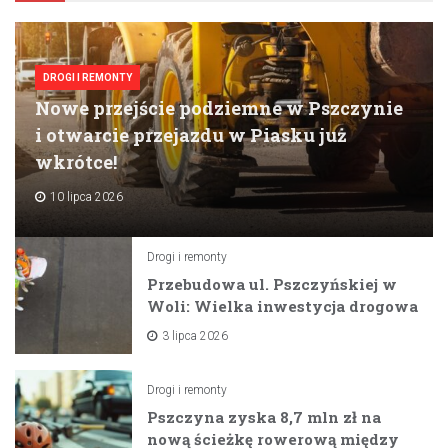
DROGI I REMONTY
Nowe przejście podziemne w Pszczynie
i otwarcie przejazdu w Piasku już
wkrótce!
10 lipca 2026
Drogi i remonty
Przebudowa ul. Pszczyńskiej w
Woli: Wielka inwestycja drogowa
na horyzoncie
3 lipca 2026
Drogi i remonty
Pszczyna zyska 8,7 mln zł na
nową ścieżkę rowerową między