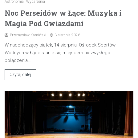
Astronomia
Wydarzenia
Noc Perseidów w Łące: Muzyka i
Magia Pod Gwiazdami
Przemysław Kamiński
3 sierpnia 2026
W nadchodzący piątek, 14 sierpnia, Ośrodek Sportów
Wodnych w Łące stanie się miejscem niezwykłego
połączenia…
Czytaj dalej