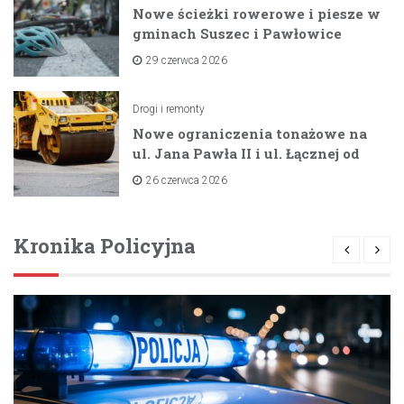
Nowe ścieżki rowerowe i piesze w
gminach Suszec i Pawłowice
dzięki unijnemu wsparciu
29 czerwca 2026
Drogi i remonty
Nowe ograniczenia tonażowe na
ul. Jana Pawła II i ul. Łącznej od
lipca 2026 roku
26 czerwca 2026
Kronika Policyjna