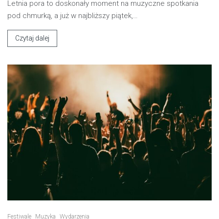
Letnia pora to doskonały moment na muzyczne spotkania
pod chmurką, a już w najbliższy piątek,…
Czytaj dalej
Festiwale
Muzyka
Wydarzenia