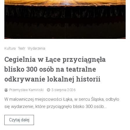
Kultura
Teatr
Wydarzenia
Cegielnia w Łące przyciągnęła
blisko 300 osób na teatralne
odkrywanie lokalnej historii
Przemysław Kamiński
3 sierpnia 2026
W malowniczej miejscowości Łąka, w sercu Śląska, odbyło
się wydarzenie, które przyciągnęło blisko 300 osób…
Czytaj dalej