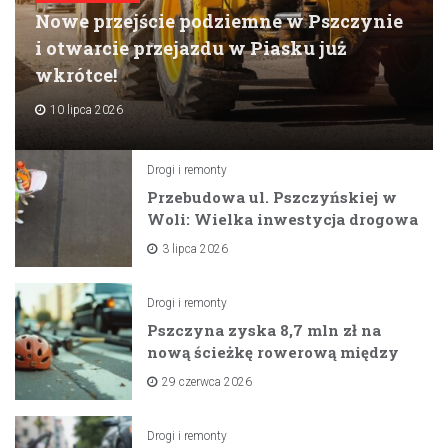
Nowe przejście podziemne w Pszczynie
i otwarcie przejazdu w Piasku już
wkrótce!
10 lipca 2026
Drogi i remonty
Przebudowa ul. Pszczyńskiej w
Woli: Wielka inwestycja drogowa
na horyzoncie
3 lipca 2026
Drogi i remonty
Pszczyna zyska 8,7 mln zł na
nową ścieżkę rowerową między
zaporami
29 czerwca 2026
Drogi i remonty