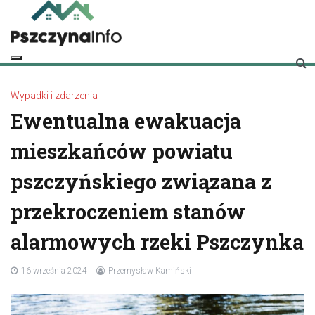
Skip
to
content
pszczynainfo.pl
Twoje źródło informacji o Pszczynie
Wypadki i zdarzenia
Ewentualna ewakuacja
mieszkańców powiatu
pszczyńskiego związana z
przekroczeniem stanów
alarmowych rzeki Pszczynka
16 września 2024
Przemysław Kamiński