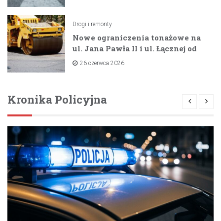
Drogi i remonty
Nowe ograniczenia tonażowe na
ul. Jana Pawła II i ul. Łącznej od
lipca 2026 roku
26 czerwca 2026
Kronika Policyjna