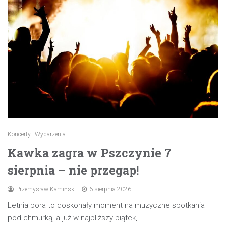
Koncerty
Wydarzenia
Kawka zagra w Pszczynie 7
sierpnia – nie przegap!
Przemysław Kamiński
6 sierpnia 2026
Letnia pora to doskonały moment na muzyczne spotkania
pod chmurką, a już w najbliższy piątek,…