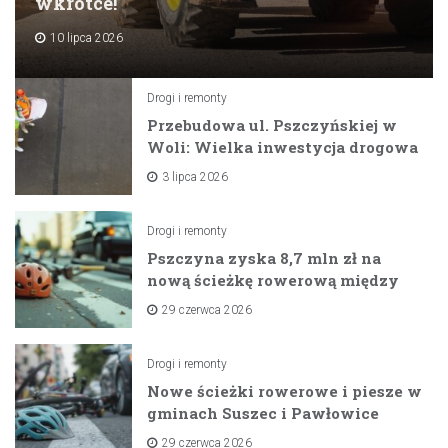
wkrótce!
10 lipca 2026
Drogi i remonty
Przebudowa ul. Pszczyńskiej w
Woli: Wielka inwestycja drogowa
na horyzoncie
3 lipca 2026
Drogi i remonty
Pszczyna zyska 8,7 mln zł na
nową ścieżkę rowerową między
zaporami
29 czerwca 2026
Drogi i remonty
Nowe ścieżki rowerowe i piesze w
gminach Suszec i Pawłowice
dzięki unijnemu wsparciu
29 czerwca 2026