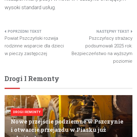
wysoki standard usług.
Nawigacja
Powiat Pszczyński rozwija
Pszczyńscy strażacy
wpisu
rodzinne wsparcie dla dzieci
podsumowali 2025 rok:
w pieczy zastępczej
Bezpieczeństwo na wyższym
poziomie
Drogi I Remonty
DROGI I REMONTY
Nowe przejście podziemne w Pszczynie
i otwarcie przejazdu w Piasku już