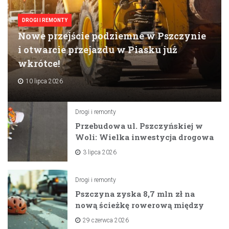
DROGI I REMONTY
Nowe przejście podziemne w Pszczynie
i otwarcie przejazdu w Piasku już
wkrótce!
10 lipca 2026
Drogi i remonty
Przebudowa ul. Pszczyńskiej w
Woli: Wielka inwestycja drogowa
na horyzoncie
3 lipca 2026
Drogi i remonty
Pszczyna zyska 8,7 mln zł na
nową ścieżkę rowerową między
zaporami
29 czerwca 2026