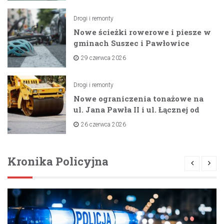
Drogi i remonty
Nowe ścieżki rowerowe i piesze w
gminach Suszec i Pawłowice
dzięki unijnemu wsparciu
29 czerwca 2026
Drogi i remonty
Nowe ograniczenia tonażowe na
ul. Jana Pawła II i ul. Łącznej od
lipca 2026 roku
26 czerwca 2026
Kronika Policyjna