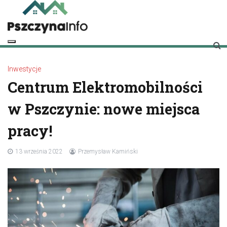
Skip
to
content
pszczynainfo.pl
Twoje źródło informacji o Pszczynie
Inwestycje
Centrum Elektromobilności
w Pszczynie: nowe miejsca
pracy!
13 września 2022
Przemysław Kamiński