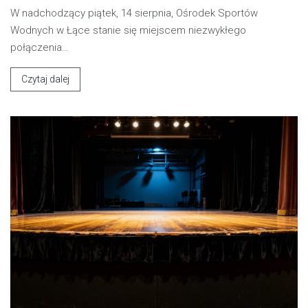
W nadchodzący piątek, 14 sierpnia, Ośrodek Sportów
Wodnych w Łące stanie się miejscem niezwykłego
połączenia…
Czytaj dalej