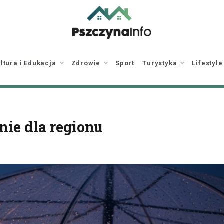
pszczynainfo.pl
Twoje źródło
informacji o Pszczynie
ltura i Edukacja
Zdrowie
Sport
Turystyka
Lifestyle
enie dla regionu