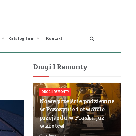
Katalog firm
Kontakt
Drogi I Remonty
DROGI I REMONTY
Nowe przejście podziemne
w Pszczynie i otwarcie
przejazdu w Piasku już
wkrótce!