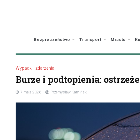
Skip
to
content
Bezpieczeństwo
Transport
Miasto
Ku
Wypadki i zdarzenia
Burze i podtopienia: ostrzeż
7 maja 2026
Przemysław Kamiński