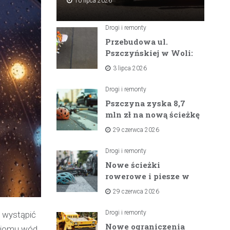
10 lipca 2026
Drogi i remonty
Przebudowa ul.
Pszczyńskiej w Woli:
Wielka inwestycja
3 lipca 2026
drogowa na
horyzoncie
Drogi i remonty
Pszczyna zyska 8,7
mln zł na nową ścieżkę
rowerową między
29 czerwca 2026
zaporami
Drogi i remonty
Nowe ścieżki
rowerowe i piesze w
gminach Suszec i
29 czerwca 2026
Pawłowice dzięki
unijnemu wsparciu
Drogi i remonty
 wystąpić
Nowe ograniczenia
ziomu wód.