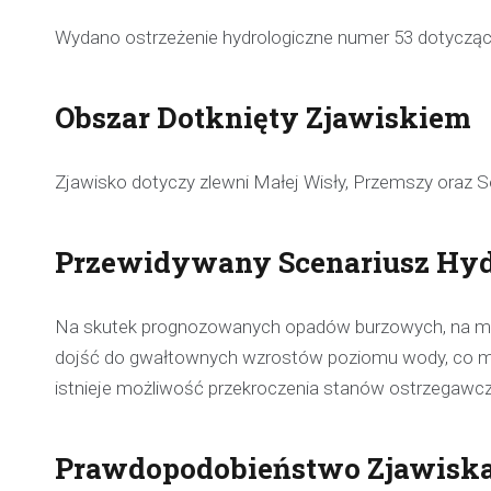
Wydano ostrzeżenie hydrologiczne numer 53 dotycz
Obszar Dotknięty Zjawiskiem
Zjawisko dotyczy zlewni Małej Wisły, Przemszy oraz 
Przewidywany Scenariusz Hyd
Na skutek prognozowanych opadów burzowych, na mn
dojść do gwałtownych wzrostów poziomu wody, co m
istnieje możliwość przekroczenia stanów ostrzegawc
Prawdopodobieństwo Zjawiska