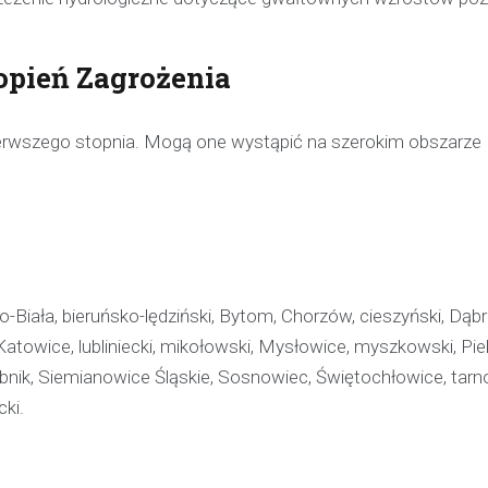
opień Zagrożenia
erwszego stopnia. Mogą one wystąpić na szerokim obszarze
sko-Biała, bieruńsko-lędziński, Bytom, Chorzów, cieszyński, Dą
, Katowice, lubliniecki, mikołowski, Mysłowice, myszkowski, Pie
 Rybnik, Siemianowice Śląskie, Sosnowiec, Świętochłowice, tarn
cki.
Kronika policyjna
Policjant poza służbą z