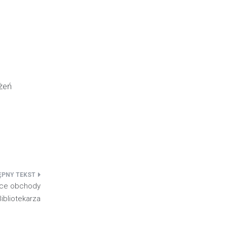
żeń
jące obchody
Bibliotekarza