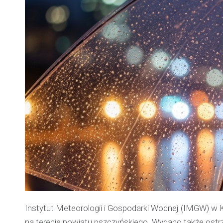
Instytut Meteorologii i Gospodarki Wodnej (IMGW) w
na terenie powiatu pszczyńskiego. Wydano także ost