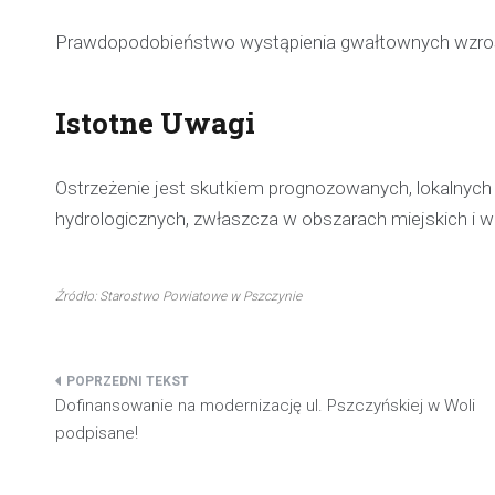
Prawdopodobieństwo wystąpienia gwałtownych wzro
Istotne Uwagi
Ostrzeżenie jest skutkiem prognozowanych, lokalnyc
hydrologicznych, zwłaszcza w obszarach miejskich i w 
Źródło: Starostwo Powiatowe w Pszczynie
Nawigacja
Dofinansowanie na modernizację ul. Pszczyńskiej w Woli
wpisu
podpisane!