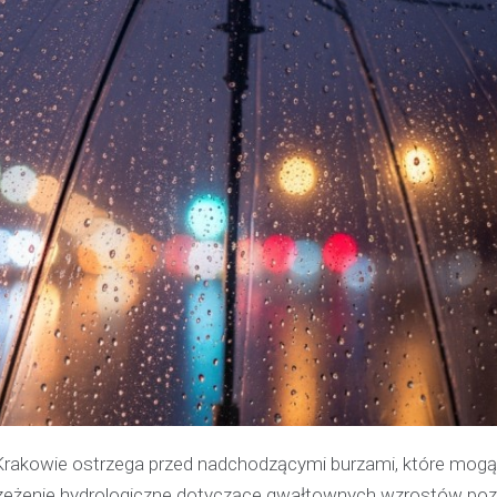
 Krakowie ostrzega przed nadchodzącymi burzami, które mogą
rzeżenie hydrologiczne dotyczące gwałtownych wzrostów po