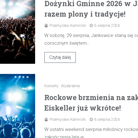
Dożynki Gminne 2026 w J
razem plony i tradycje!
Przemysław Kamiński
6 sierpnia 2026
W sobotę, 29 sierpnia, Jankowice staną się
corocznym świętem…
Czytaj dalej
Koncerty
Wydarzenia
Rockowe brzmienia na zak
Eiskeller już wkrótce!
Przemysław Kamiński
6 sierpnia 2026
W ostatni weekend sierpnia miłośnicy rocko
zakończenia lata w…