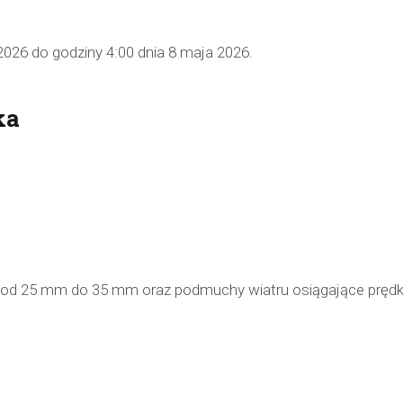
pijanego kierowcę
31 marca 2026
2026 do godziny 4:00 dnia 8 maja 2026.
W trakcie podróży drogą S1 p
w kierunku Woli, funkcjonariusz p
ka
bielskiej jednostki prewencji, 
służbą, zauważył pojazd…
e od 25 mm do 35 mm oraz podmuchy wiatru osiągające pręd