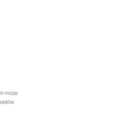
ch może
opadów