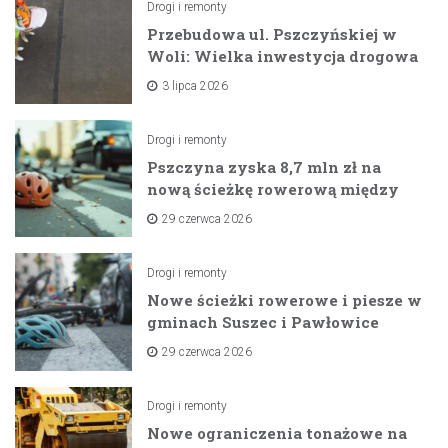
Drogi i remonty
Przebudowa ul. Pszczyńskiej w
Woli: Wielka inwestycja drogowa
na horyzoncie
3 lipca 2026
Drogi i remonty
Pszczyna zyska 8,7 mln zł na
nową ścieżkę rowerową między
zaporami
29 czerwca 2026
Drogi i remonty
Nowe ścieżki rowerowe i piesze w
gminach Suszec i Pawłowice
dzięki unijnemu wsparciu
29 czerwca 2026
Drogi i remonty
Nowe ograniczenia tonażowe na