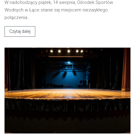
W nadchodzący piątek, 14 sierpnia, Ośrodek Sportów
Wodnych w Łące stanie się miejscem niezwykłego
połączenia…
Czytaj dalej