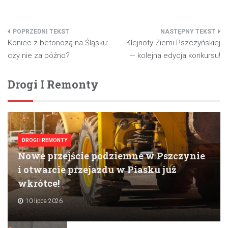
Nawigacja
Koniec z betonozą na Śląsku:
Klejnoty Ziemi Pszczyńskiej
wpisu
czy nie za późno?
— kolejna edycja konkursu!
Drogi I Remonty
DROGI I REMONTY
Nowe przejście podziemne w Pszczynie
i otwarcie przejazdu w Piasku już
wkrótce!
10 lipca 2026