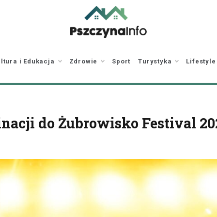
pszczynainfo.pl
Twoje źródło
informacji o Pszczynie
ltura i Edukacja
Zdrowie
Sport
Turystyka
Lifestyle
nacji do Żubrowisko Festival 20