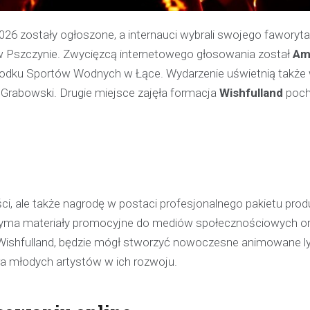
2026 zostały ogłoszone, a internauci wybrali swojego faworyt
u w Pszczynie. Zwycięzcą internetowego głosowania został
Am
Ośrodku Sportów Wodnych w Łące. Wydarzenie uświetnią także
Grabowski. Drugie miejsce zajęła formacja
Wishfulland
poch
ści, ale także nagrodę w postaci profesjonalnego pakietu pro
trzyma materiały promocyjne do mediów społecznościowych o
, Wishfulland, będzie mógł stworzyć nowoczesne animowane ly
a młodych artystów w ich rozwoju.
Kronika policyjna
Policjant poza służbą z