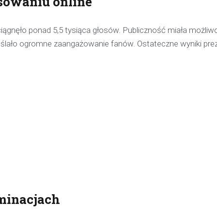
sowaniu online
pijanego kierowcę
31 marca 2026
yciągnęło ponad 5,5 tysiąca głosów. Publiczność miała możliw
W trakcie podróży drogą S1 p
ślało ogromne zaangażowanie fanów. Ostateczne wyniki prez
w kierunku Woli, funkcjonariusz p
bielskiej jednostki prewencji, 
służbą, zauważył pojazd…
minacjach