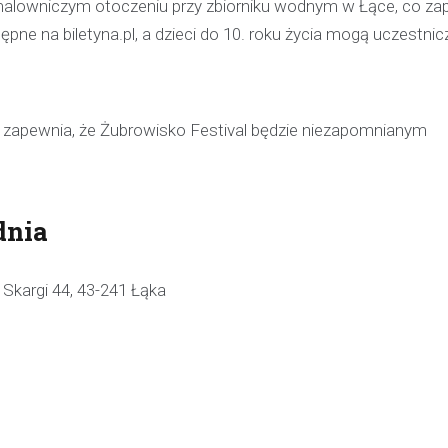
alowniczym otoczeniu przy zbiorniku wodnym w Łące, co za
ępne na biletyna.pl, a dzieci do 10. roku życia mogą uczestni
y zapewnia, że Żubrowisko Festival będzie niezapomnianym
dnia
Skargi 44, 43-241 Łąka