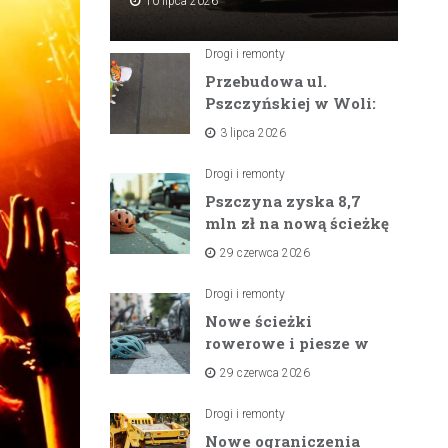
10 lipca 2026
Drogi i remonty
Przebudowa ul.
Pszczyńskiej w Woli:
Wielka inwestycja
3 lipca 2026
drogowa na
horyzoncie
Drogi i remonty
Pszczyna zyska 8,7
mln zł na nową ścieżkę
rowerową między
29 czerwca 2026
zaporami
Drogi i remonty
Nowe ścieżki
rowerowe i piesze w
gminach Suszec i
29 czerwca 2026
Pawłowice dzięki
unijnemu wsparciu
Drogi i remonty
Nowe ograniczenia