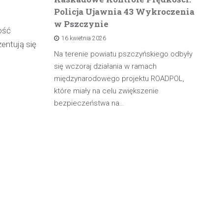
Policja Ujawnia 43 Wykroczenia
n
w Pszczynie
po
ość
16 kwietnia 2026
rowadzącą
entują się
olicji z
Na terenie powiatu pszczyńskiego odbyły
W 
będąc poza
się wczoraj działania w ramach
pa
międzynarodowego projektu ROADPOL,
ma
które miały na celu zwiększenie
oś
bezpieczeństwa na…