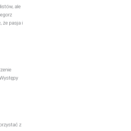
istów, ale
zegorz
 że pasja i
zenie
 Występy
orzystać z