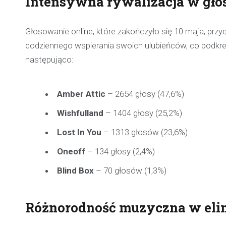
Intensywna rywalizacja w gło
Głosowanie online, które zakończyło się 10 maja, prz
codziennego wspierania swoich ulubieńców, co podkre
następująco:
Amber Attic
– 2654 głosy (47,6%)
Wishfulland
– 1404 głosy (25,2%)
Lost In You
– 1313 głosów (23,6%)
Oneoff
– 134 głosy (2,4%)
Blind Box
– 70 głosów (1,3%)
Różnorodność muzyczna w eli