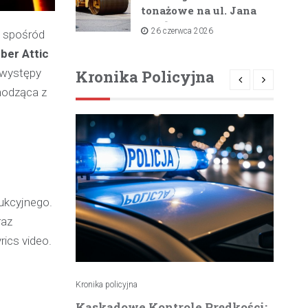
tonażowe na ul. Jana
Pawła II i ul. Łącznej
26 czerwca 2026
a spośród
od lipca 2026 roku
ber Attic
 występy
Kronika Policyjna
odząca z
dukcyjnego.
raz
rics video.
Kronika policyjna
Kro
atrzymuje
Kaskadowe Kontrole Prędkości:
K