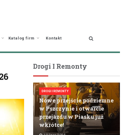
Katalog firm
Kontakt
Drogi I Remonty
26
DROGI I REMONTY
Nowe przejście podziemne
w Pszczynie i otwarcie
przejazdu w Piasku już
wkrótce!