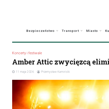
Skip
to
content
Bezpieczeństwo
Transport
Miasto
Ku
Koncerty i festiwale
Amber Attic zwycięzcą elimi
11 maja 2026
Przemysław Kamiński