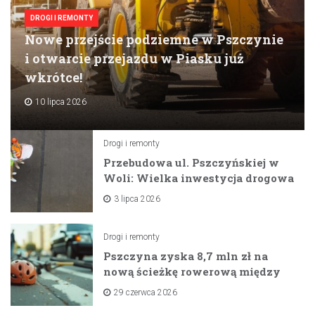
DROGI I REMONTY
Nowe przejście podziemne w Pszczynie
i otwarcie przejazdu w Piasku już
wkrótce!
10 lipca 2026
Drogi i remonty
Przebudowa ul. Pszczyńskiej w
Woli: Wielka inwestycja drogowa
na horyzoncie
3 lipca 2026
Drogi i remonty
Pszczyna zyska 8,7 mln zł na
nową ścieżkę rowerową między
zaporami
29 czerwca 2026