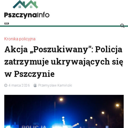
Skip
to
content
pszczynainfo.pl
Twoje źródło informacji o Pszczynie
Kronika policyjna
Akcja „Poszukiwany”: Policja
zatrzymuje ukrywających się
w Pszczynie
4 marca 2026
Przemysław Kamiński