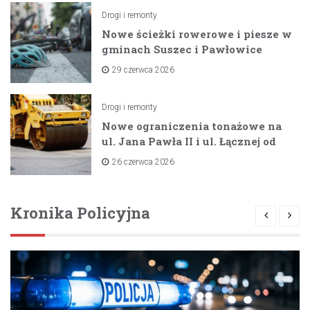
Drogi i remonty
Nowe ścieżki rowerowe i piesze w
gminach Suszec i Pawłowice
dzięki unijnemu wsparciu
29 czerwca 2026
Drogi i remonty
Nowe ograniczenia tonażowe na
ul. Jana Pawła II i ul. Łącznej od
lipca 2026 roku
26 czerwca 2026
Kronika Policyjna