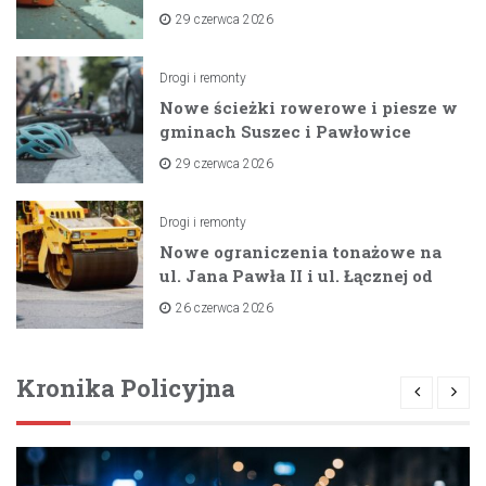
zaporami
29 czerwca 2026
Drogi i remonty
Nowe ścieżki rowerowe i piesze w
gminach Suszec i Pawłowice
dzięki unijnemu wsparciu
29 czerwca 2026
Drogi i remonty
Nowe ograniczenia tonażowe na
ul. Jana Pawła II i ul. Łącznej od
lipca 2026 roku
26 czerwca 2026
Kronika Policyjna