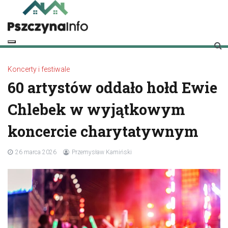
Skip
to
content
pszczynainfo.pl
Twoje źródło informacji o Pszczynie
Koncerty i festiwale
60 artystów oddało hołd Ewie
Chlebek w wyjątkowym
koncercie charytatywnym
26 marca 2026
Przemysław Kamiński