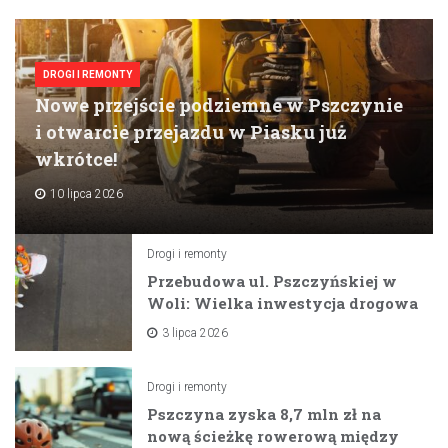
DROGI I REMONTY
Nowe przejście podziemne w Pszczynie
i otwarcie przejazdu w Piasku już
wkrótce!
10 lipca 2026
Drogi i remonty
Przebudowa ul. Pszczyńskiej w
Woli: Wielka inwestycja drogowa
na horyzoncie
3 lipca 2026
Drogi i remonty
Pszczyna zyska 8,7 mln zł na
nową ścieżkę rowerową między